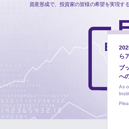
資産形成で、投資家の皆様の希望を実現す
2
ら
ブ
へ
As o
Inst
Plea