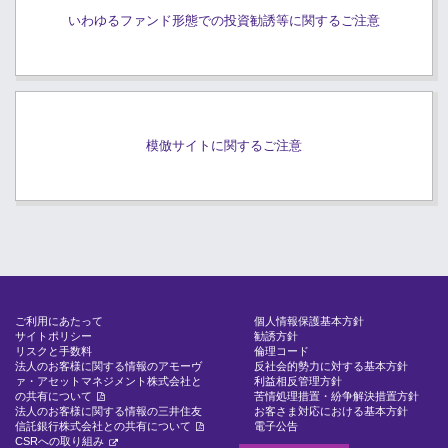
いわゆるファンド形態での投資勧誘等に関するご注意
模倣サイトに関するご注意
ご利用にあたって
個人情報保護基本方針
サイトポリシー
勧誘方針
リスクと手数料
倫理コード
法人のお客様に関する情報のアモーヴ
反社会的勢力に対する基本方針
ァ・アセットマネジメント株式会社と
利益相反管理方針
の共有について
苦情処理措置・紛争解決措置方針
法人のお客様に関する情報の三井住友
お客さま対応における基本方針
信託銀行株式会社との共有について
電子公告
CSRへの取り組み